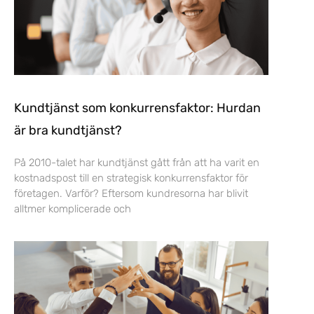
Kundtjänst som konkurrensfaktor: Hurdan
är bra kundtjänst?
På 2010-talet har kundtjänst gått från att ha varit en
kostnadspost till en strategisk konkurrensfaktor för
företagen. Varför? Eftersom kundresorna har blivit
alltmer komplicerade och