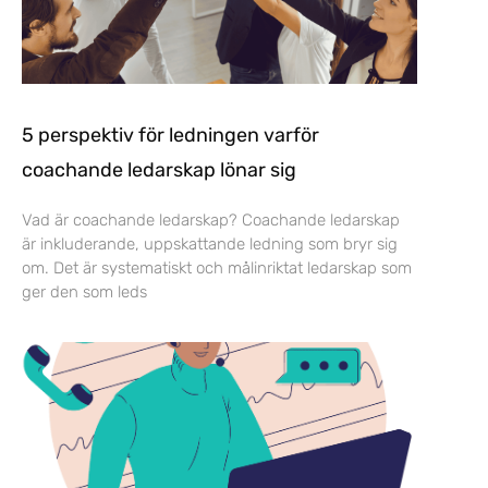
5 perspektiv för ledningen varför
coachande ledarskap lönar sig
Vad är coachande ledarskap? Coachande ledarskap
är inkluderande, uppskattande ledning som bryr sig
om. Det är systematiskt och målinriktat ledarskap som
ger den som leds