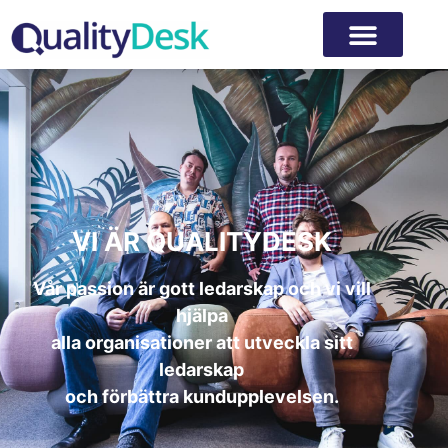
VI ÄR QUALITYDESK
Vår passion är gott ledarskap och vi vill
hjälpa
alla organisationer att utveckla sitt
ledarskap
och förbättra kundupplevelsen.