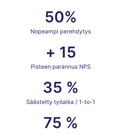
50
%
Nopeampi perehdytys
+ 
15
Pisteen parannus NPS
35
 %
Säästetty työaika / 1-to-1
75
 %