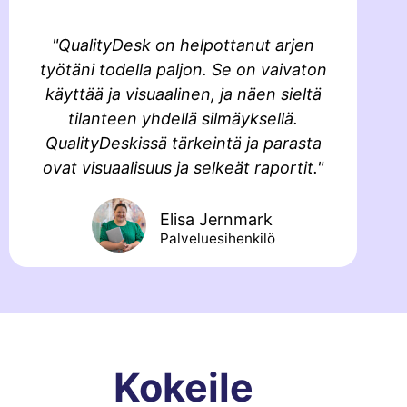
"QualityDesk on helpottanut arjen
työtäni todella paljon. Se on vaivaton
käyttää ja visuaalinen, ja näen sieltä
tilanteen yhdellä silmäyksellä.
QualityDeskissä tärkeintä ja parasta
ovat visuaalisuus ja selkeät raportit."
Elisa Jernmark
Palveluesihenkilö
Kokeile