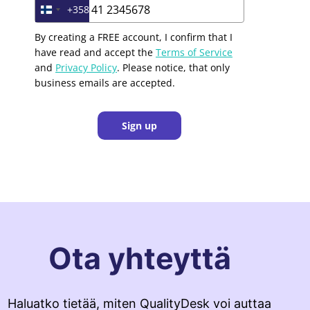
+358
Finland +358
By creating a FREE account, I confirm that I
have read and accept the
Terms of Service
and
Privacy Policy
. Please notice, that only
business emails are accepted.
Sign up
Ota yhteyttä
Haluatko tietää, miten QualityDesk voi auttaa