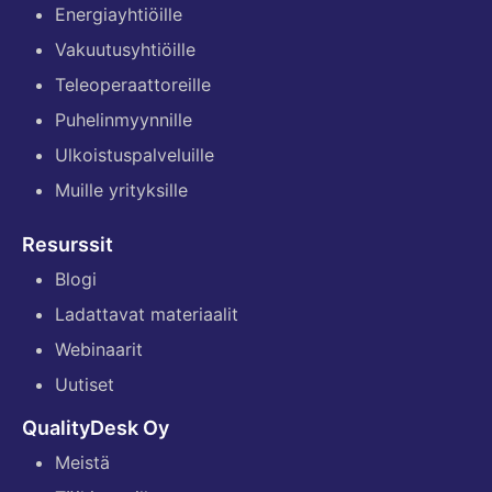
Energiayhtiöille
Vakuutusyhtiöille
Teleoperaattoreille
Puhelinmyynnille
Ulkoistuspalveluille
Muille yrityksille
Resurssit
Blogi
Ladattavat materiaalit
Webinaarit
Uutiset
QualityDesk Oy
Meistä