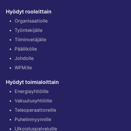
Hyödyt rooleittain
Organisaatiolle
Työntekijälle
Tiiminvetäjälle
Päällikölle
Johdolle
WFM:lle
Hyödyt toimialoittain
Energiayhtiöille
Vakuutusyhtiöille
Teleoperaattoreille
Puhelinmyynnille
Ulkoistuspalveluille