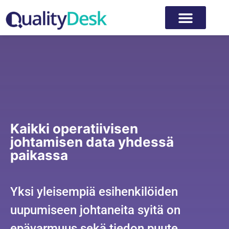
Kaikki operatiivisen
johtamisen data yhdessä
paikassa
Yksi yleisempiä esihenkilöiden
uupumiseen johtaneita syitä on
epävarmuus sekä tiedon puute.