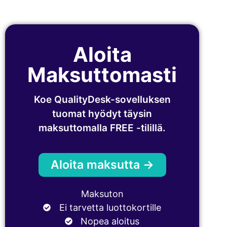
Aloita
Maksuttomasti
Koe QualityDesk-sovelluksen
tuomat hyödyt täysin
maksuttomalla FREE -tilillä.
Aloita maksutta →
Maksuton
Ei tarvetta luottokortille
Nopea aloitus