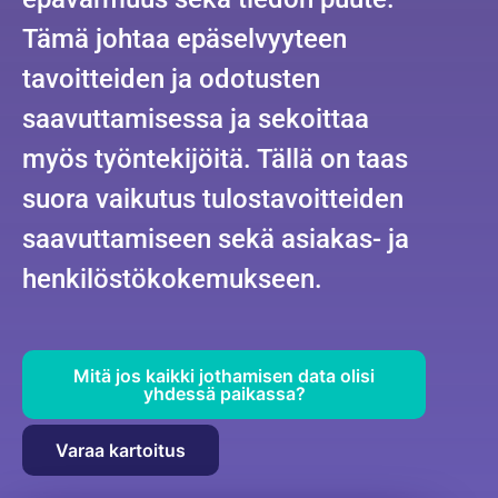
Tämä johtaa epäselvyyteen
tavoitteiden ja odotusten
saavuttamisessa ja sekoittaa
myös työntekijöitä. Tällä on taas
suora vaikutus tulostavoitteiden
saavuttamiseen sekä asiakas- ja
henkilöstökokemukseen.
Mitä jos kaikki jothamisen data olisi
yhdessä paikassa?
Varaa kartoitus