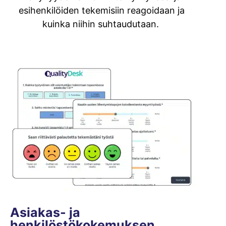
esihenkilöiden tekemisiin reagoidaan ja
kuinka niihin suhtaudutaan.
Asiakas- ja
henkilöstökokemuksen