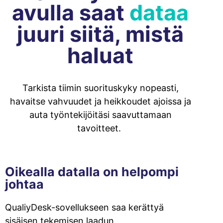
avulla saat
dataa
juuri siitä, mistä
haluat
Tarkista tiimin suorituskyky nopeasti,
havaitse vahvuudet ja heikkoudet ajoissa ja
auta työntekijöitäsi saavuttamaan
tavoitteet.
Oikealla datalla on helpompi
johtaa
QualiyDesk-sovellukseen saa kerättyä
sisäisen tekemisen laadun,