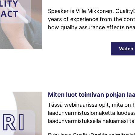
Speaker is Ville Mikkonen, Qualit
years of experience from the conta
how quality assurance effects near
Watch 
Miten luot toimivan pohjan l
Tässä webinaarissa opit, mitä on
laadunvarmistuslomaketta luodessa
laadunvarmistuksella haluamasi ta