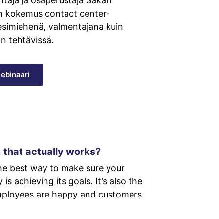
taja ja osaperustaja Sakari
n kokemus contact center-
esimiehenä, valmentajana kuin
n tehtävissä.
ebinaari
that actually works?
the best way to make sure your
s achieving its goals. It’s also the
employees are happy and customers