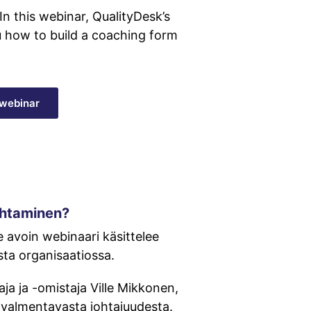
 In this webinar, QualityDesk’s
u how to build a coaching form
webinar
ohtaminen?
 avoin webinaari käsittelee
ta organisaatiossa.
ja ja -omistaja Ville Mikkonen,
 valmentavasta johtajuudesta.