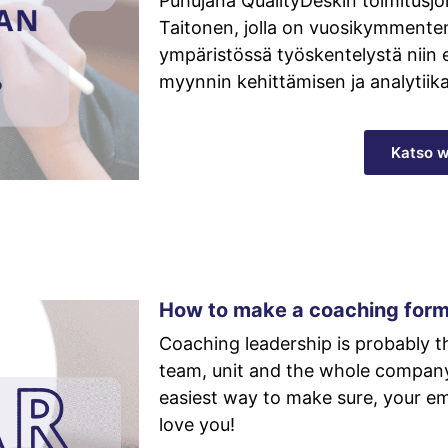
Puhujana QualityDeskin toimitusjoh
Taitonen, jolla on vuosikymmente
ympäristössä työskentelystä niin 
myynnin kehittämisen ja analytiika
Katso w
How to make a coaching form 
Coaching leadership is probably 
team, unit and the whole company i
easiest way to make sure, your 
love you!