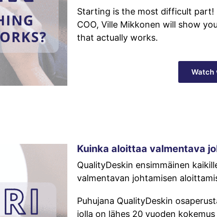
Starting is the most difficult part!
COO, Ville Mikkonen will show yo
that actually works.
Watch 
Kuinka aloittaa valmentava j
QualityDeskin ensimmäinen kaikille
valmentavan johtamisen aloittamis
Puhujana QualityDeskin osaperusta
jolla on lähes 20 vuoden kokemus