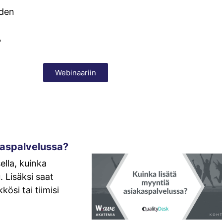
iden
?
Webinaariin
kaspalvelussa?
lla, kuinka
 Lisäksi saat
ösi tai tiimisi