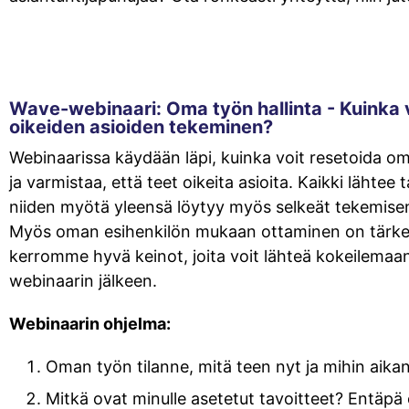
Wave-webinaari: Oma työn hallinta - Kuinka
oikeiden asioiden tekeminen?
Webinaarissa käydään läpi, kuinka voit resetoida o
ja varmistaa, että teet oikeita asioita. Kaikki lähtee t
niiden myötä yleensä löytyy myös selkeät tekemisen
Myös oman esihenkilön mukaan ottaminen on tärke
kerromme hyvä keinot, joita voit lähteä kokeilemaan
webinaarin jälkeen.
Webinaarin ohjelma:
Oman työn tilanne, mitä teen nyt ja mihin aika
Mitkä ovat minulle asetetut tavoitteet? Entäpä