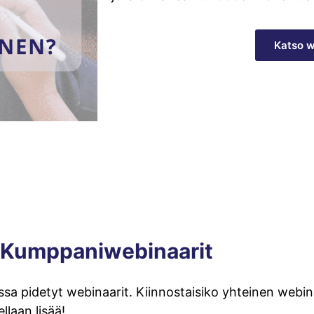
Katso w
Kumppaniwebinaarit
 pidetyt webinaarit. Kiinnostaisiko yhteinen webina
llaan lisää!