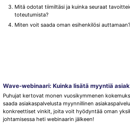
Mitä odotat tiimiltäsi ja kuinka seuraat tavoitte
toteutumista?
Miten voit saada oman esihenkilösi auttamaan
Wave-webinaari: Kuinka lisätä myyntiä asia
Puhujat kertovat monen vuosikymmenen kokemukse
saada asiakaspalvelusta myynnillinen asiakaspalvelu.
konkreettiset vinkit, joita voit hyödyntää oman yksikk
johtamisessa heti webinaarin jälkeen!