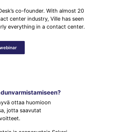
yDesk’s co-founder. With almost 20
ct center industry, Ville has seen
ly everything in a contact center.
webinar
aadunvarmistamiseen?
 hyvä ottaa huomioon
, jotta saavutat
voitteet.