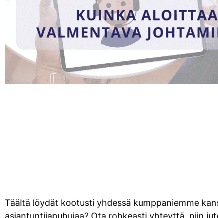
Täältä löydät kootusti yhdessä kumppaniemme kanssa
asiantuntijapuhujaa? Ota rohkeasti yhteyttä, niin jute