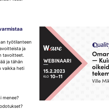
 varmistaa
man työtilanteen
avoitteista ja
 tavoitteet.
ää ja tähän
 vaikka heti
ni menee?
 odotukset?