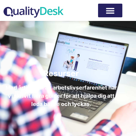
Resurser
Med årtionden av arbetslivserfarenhet har
vi skrivit flera guider för att hjälpa dig att
leda bättre och lyckas.