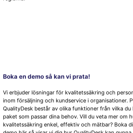
Boka en demo så kan vi prata!
Vi erbjuder lösningar för kvalitetssäkring och perso
inom försäljning och kundservice i organisationer.
QualityDesk består av olika funktioner från vilka du
paket som passar dina behov. Vill du veta mer om h
kvalitetssäkring enkel, effektiv och mätbar? Boka d
demo här så visar vi dig hur QualityDesk kan gynna 