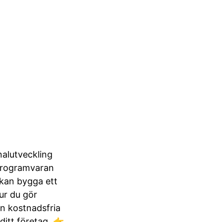
nalutveckling
 Programvaran
 kan bygga ett
ur du gör
in kostnadsfria
ditt företag. 👉