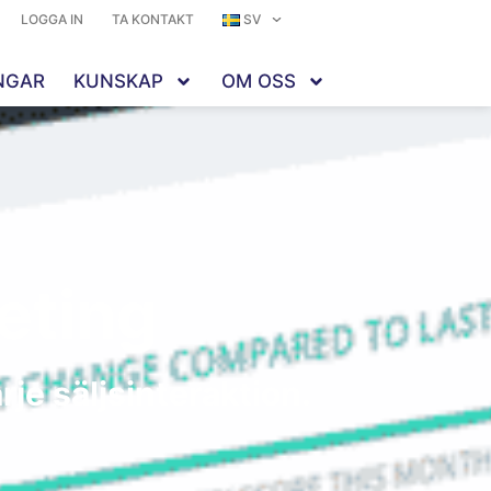
LOGGA IN
TA KONTAKT
SV
NGAR
KUNSKAP
OM OSS
eting
rje säljsinteraktion.