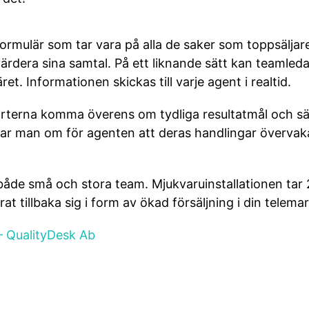
lär som tar vara på alla de saker som toppsäljare gö
värdera sina samtal. På ett liknande sätt kan teaml
et. Informationen skickas till varje agent i realtid.
rterna komma överens om tydliga resultatmål och sät
 talar man om för agenten att deras handlingar överva
i både små och stora team. Mjukvaruinstallationen tar
at tillbaka sig i form av ökad försäljning i din telema
 – QualityDesk Ab