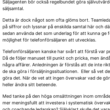
Säljagenten bör också regelbundet göra självutvärd
säljsamtal.
Detta är dock något som ofta glöms bort. Teamledar
på siffror och lyssnar på enskilda samtal här och d
sedan använda det som underlag för att kunna ge 
möjlighet för telefonförsäljaren att utvecklas.
Telefonförsäljaren kanske har svårt att förstå var p
Då de följer manuset till punkt och pricka, men ändå
några affärer. Anledningen är förstås att de inte rikt
de ska göra i försäljningssituationen. Eller så vet de
göra det. När de vet att ingen övervakar vad de gör
heller ändra sitt beteende.
Med tanke på den höga omsättningen inom området
mer meningsfullt att investera i systematisk överv
och coachande ledarskap? Självklart skulle det vara