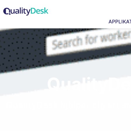
APPLIKA
QualityDe
QualityDesk hjälper dig att säk