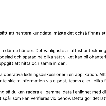
ätt att hantera kunddata, måste det också finnas ett
 in där de händer. Det vanligaste är oftast anteckni
delad och sparad på olika sätt vilket kan bli ohanter
ppgift att hitta och samla in den.
 operativa ledningsdiskussioner i en applikation. Allt 
te skicka information via e-post, teams eller i olika fi
 så du kan radera all gammal data i enlighet med dit
tt spår som kan verifieras vid behov. Detta gör det lä