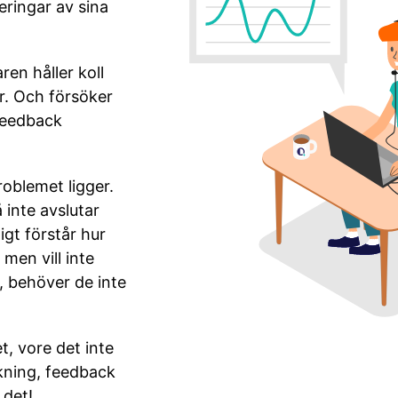
eringar av sina
en håller koll
är. Och försöker
feedback
roblemet ligger.
 inte avslutar
igt förstår hur
 men vill inte
, behöver de inte
, vore det inte
akning, feedback
 det!