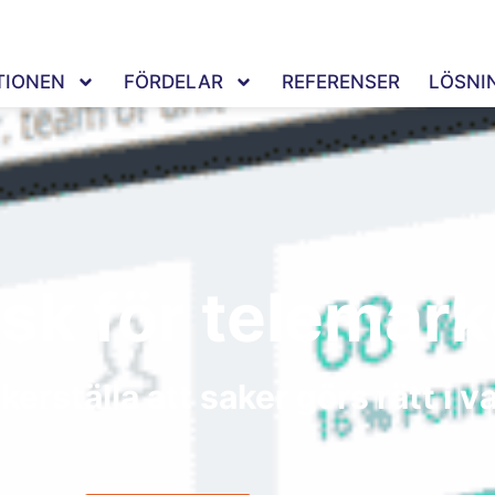
TIONEN
FÖRDELAR
REFERENSER
LÖSNI
sk för telemark
erställa att saker görs rätt i va