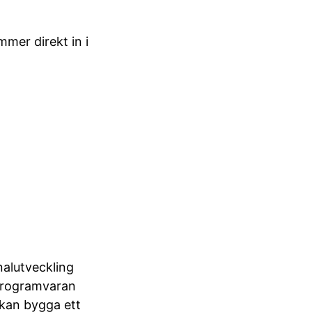
er direkt in i
nalutveckling
 Programvaran
 kan bygga ett