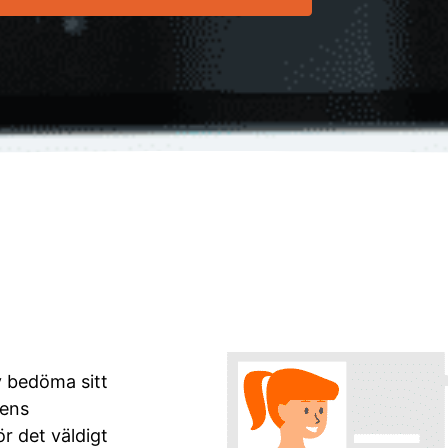
v bedöma sitt
pens
r det väldigt