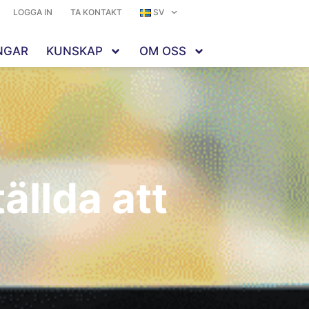
LOGGA IN
TA KONTAKT
SV
NGAR
KUNSKAP
OM OSS
ällda att