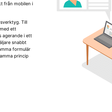
kt från mobilen i
verktyg. Till
 med ett
s agerande i ett
äljare snabbt
samma formulär
 Samma princip