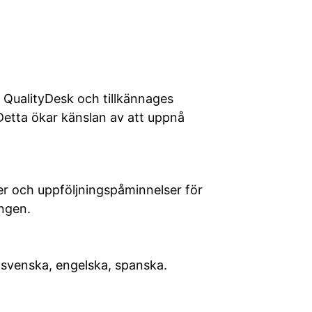
i QualityDesk och tillkännages
Detta ökar känslan av att uppnå
r och uppföljningspåminnelser för
ngen.
, svenska, engelska, spanska.