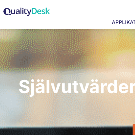
APPLIKA
Självutvärder