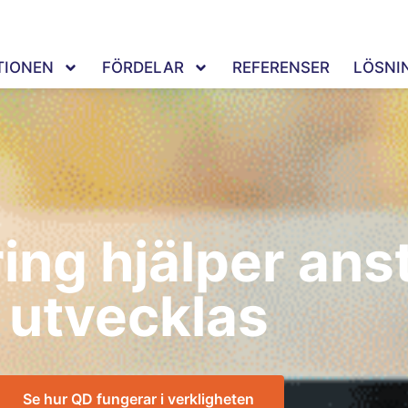
TIONEN
FÖRDELAR
REFERENSER
LÖSNI
ing hjälper anst
utvecklas
Se hur QD fungerar i verkligheten