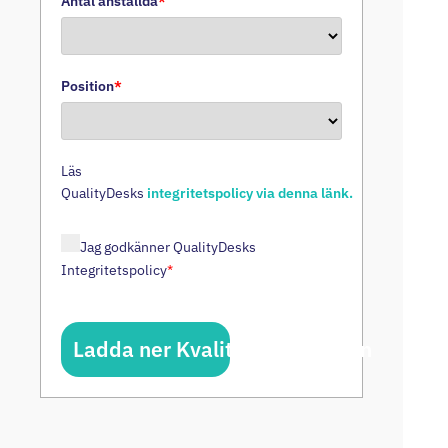
Antal anställda
*
Position
*
Läs
QualityDesks
integritetspolicy via denna länk.
Jag godkänner QualityDesks
Integritetspolicy
*
Ladda ner Kvalitetshandboken