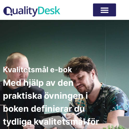
Kvalitetsmål e-bok
Med hjälp av den
praktiska övningen i
boken definierar du
tydliga kvalitetsmål för