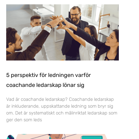
5 perspektiv för ledningen varför
coachande ledarskap lönar sig
Vad är coachande ledarskap? Coachande ledarskap
är inkluderande, uppskattande ledning som bryr sig
om. Det är systematiskt och målinriktat ledarskap som
ger den som leds