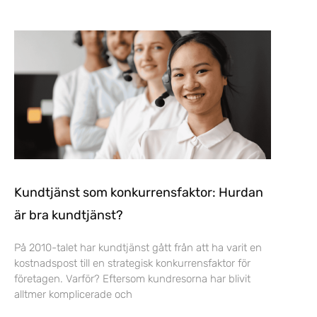
Kundtjänst som konkurrensfaktor: Hurdan
är bra kundtjänst?
På 2010-talet har kundtjänst gått från att ha varit en
kostnadspost till en strategisk konkurrensfaktor för
företagen. Varför? Eftersom kundresorna har blivit
alltmer komplicerade och