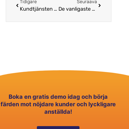
Tidigare
Seuraava
Kundtjänsten är inte samma sak som kundupplevelsen
De vanligaste problemen på contact center #2: att engagera arbetstagarna
Boka en gratis demo idag och börja
färden mot nöjdare kunder och lyckligare
anställda!