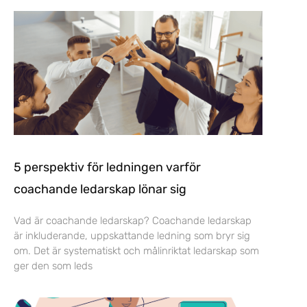
5 perspektiv för ledningen varför
coachande ledarskap lönar sig
Vad är coachande ledarskap? Coachande ledarskap
är inkluderande, uppskattande ledning som bryr sig
om. Det är systematiskt och målinriktat ledarskap som
ger den som leds