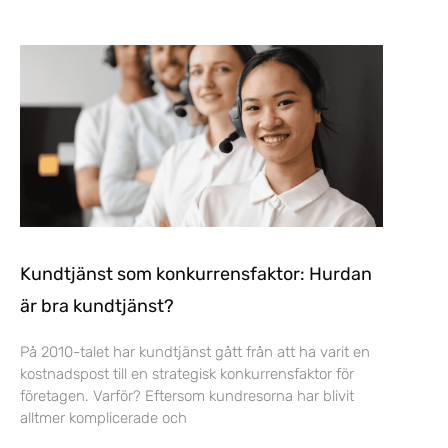
Kundtjänst som konkurrensfaktor: Hurdan
är bra kundtjänst?
På 2010-talet har kundtjänst gått från att ha varit en
kostnadspost till en strategisk konkurrensfaktor för
företagen. Varför? Eftersom kundresorna har blivit
alltmer komplicerade och