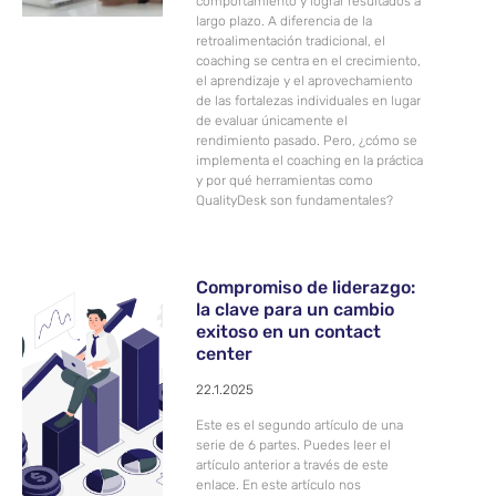
comportamiento y lograr resultados a
largo plazo. A diferencia de la
retroalimentación tradicional, el
coaching se centra en el crecimiento,
el aprendizaje y el aprovechamiento
de las fortalezas individuales en lugar
de evaluar únicamente el
rendimiento pasado. Pero, ¿cómo se
implementa el coaching en la práctica
y por qué herramientas como
QualityDesk son fundamentales?
Compromiso de liderazgo:
la clave para un cambio
exitoso en un contact
center
22.1.2025
Este es el segundo artículo de una
serie de 6 partes. Puedes leer el
artículo anterior a través de este
enlace. En este artículo nos