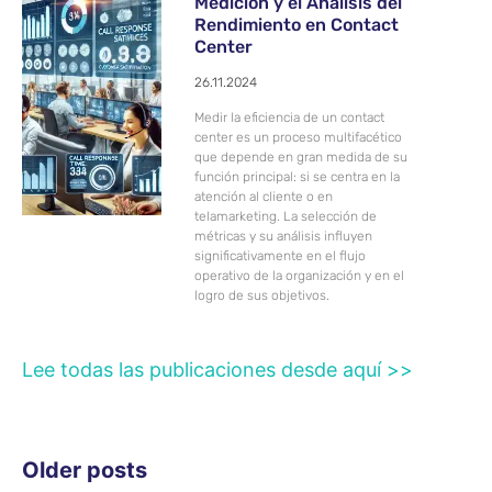
Medición y el Análisis del
Rendimiento en Contact
Center
26.11.2024
Medir la eficiencia de un contact
center es un proceso multifacético
que depende en gran medida de su
función principal: si se centra en la
atención al cliente o en
telamarketing. La selección de
métricas y su análisis influyen
significativamente en el flujo
operativo de la organización y en el
logro de sus objetivos.
Lee todas las publicaciones desde aquí >>
Older posts