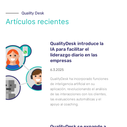
Quality Desk
Artículos recientes
QualityDesk introduce la
IA para facilitar el
liderazgo diario en las
empresas
6.3.2025
QualityDesk ha incorporado funciones
de inteligencia artificial en su
aplicación, revolucionando el análisis
de las interacciones con los clientes,
las evaluaciones automáticas y el
apoyo al coaching.
QualityDesk se expande a