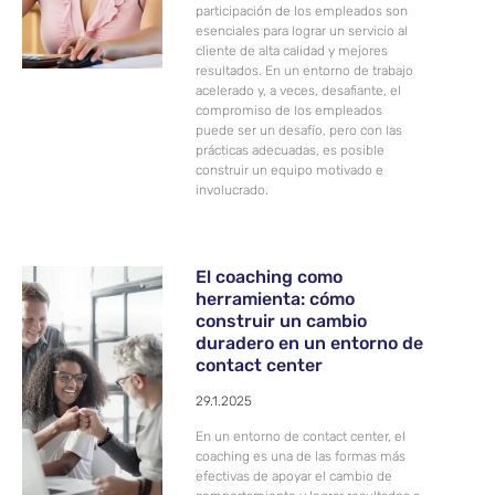
participación de los empleados son
esenciales para lograr un servicio al
cliente de alta calidad y mejores
resultados. En un entorno de trabajo
acelerado y, a veces, desafiante, el
compromiso de los empleados
puede ser un desafío, pero con las
prácticas adecuadas, es posible
construir un equipo motivado e
involucrado.
El coaching como
herramienta: cómo
construir un cambio
duradero en un entorno de
contact center
29.1.2025
En un entorno de contact center, el
coaching es una de las formas más
efectivas de apoyar el cambio de