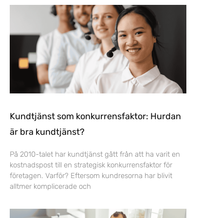
Kundtjänst som konkurrensfaktor: Hurdan
är bra kundtjänst?
På 2010-talet har kundtjänst gått från att ha varit en
kostnadspost till en strategisk konkurrensfaktor för
företagen. Varför? Eftersom kundresorna har blivit
alltmer komplicerade och