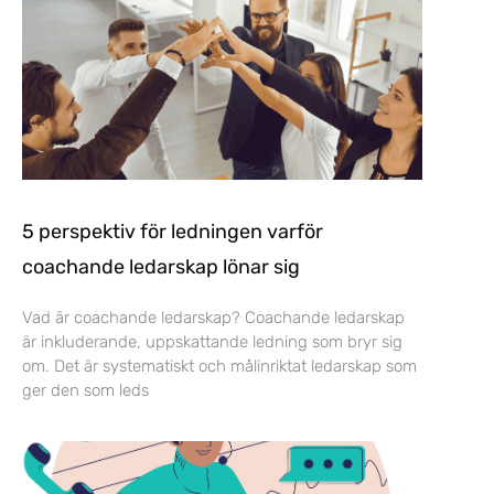
5 perspektiv för ledningen varför
coachande ledarskap lönar sig
Vad är coachande ledarskap? Coachande ledarskap
är inkluderande, uppskattande ledning som bryr sig
om. Det är systematiskt och målinriktat ledarskap som
ger den som leds