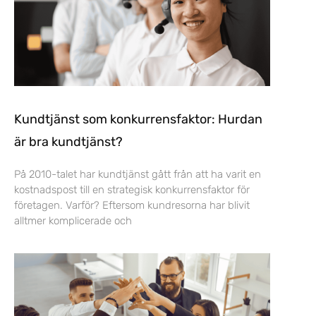
Kundtjänst som konkurrensfaktor: Hurdan
är bra kundtjänst?
På 2010-talet har kundtjänst gått från att ha varit en
kostnadspost till en strategisk konkurrensfaktor för
företagen. Varför? Eftersom kundresorna har blivit
alltmer komplicerade och