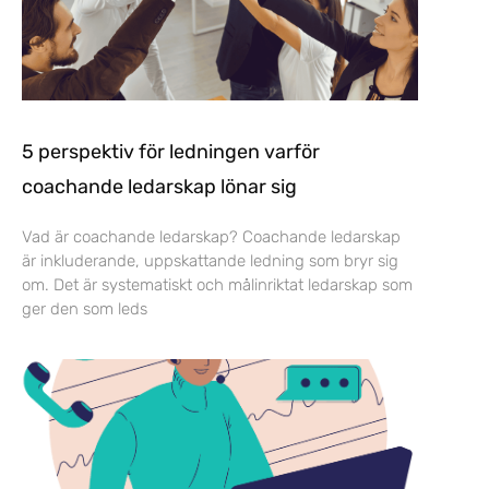
5 perspektiv för ledningen varför
coachande ledarskap lönar sig
Vad är coachande ledarskap? Coachande ledarskap
är inkluderande, uppskattande ledning som bryr sig
om. Det är systematiskt och målinriktat ledarskap som
ger den som leds