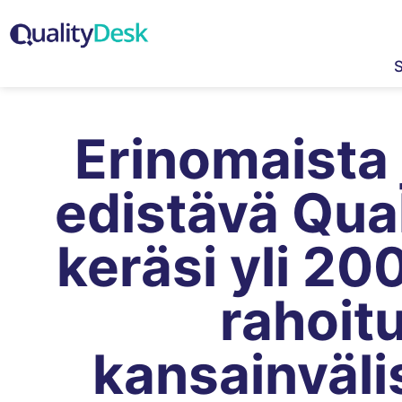
Erinomaista
edistävä Qua
keräsi yli 2
rahoit
kansainväl