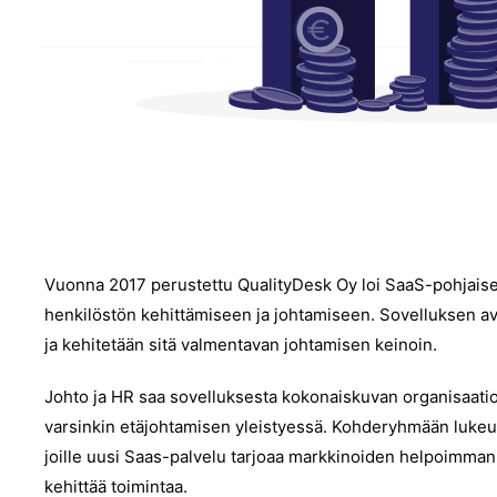
Vuonna 2017 perustettu QualityDesk Oy loi SaaS-pohjaise
henkilöstön kehittämiseen ja johtamiseen. Sovelluksen avu
ja kehitetään sitä valmentavan johtamisen keinoin.
Johto ja HR saa sovelluksesta kokonaiskuvan organisaatio
varsinkin etäjohtamisen yleistyessä. Kohderyhmään lukeutu
joille uusi Saas-palvelu tarjoaa markkinoiden helpoimman
kehittää toimintaa.