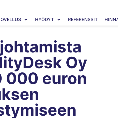
SOVELLUS
HYÖDYT
REFERENSSIT
HINN
 johtamista
lityDesk Oy
00 000 euron
uksen
istymiseen