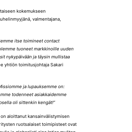
ohtaiseen kokemukseen
puhelinmyyjänä, valmentajana,
lemme itse toimineet contact
t olemme tuoneet markkinoille uuden
it nykypäivään ja täysin mullistaa
see yhtiön toimitusjohtaja Sakari
Missiomme ja lupauksemme on:
olemme todenneet asiakkaidemme
lla oli sittenkin kengät!”
 on aloittanut kansainvälistymisen
tysten ruotsalaiset toimipisteet ovat