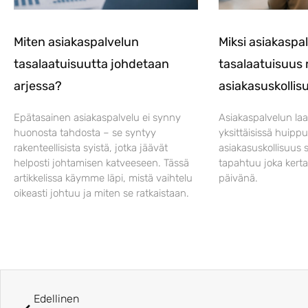
Miten asiakaspalvelun
Miksi asiakaspa
tasalaatuisuutta johdetaan
tasalaatuisuus 
arjessa?
asiakasuskolli
Epätasainen asiakaspalvelu ei synny
Asiakaspalvelun laa
huonosta tahdosta – se syntyy
yksittäisissä huipp
rakenteellisista syistä, jotka jäävät
asiakasuskollisuus s
helposti johtamisen katveeseen. Tässä
tapahtuu joka kerta
artikkelissa käymme läpi, mistä vaihtelu
päivänä.
oikeasti johtuu ja miten se ratkaistaan.
Edellinen