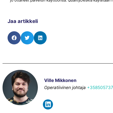
jo ottaneet palvelun käyttöönsä. QualityDeskiä käytetään m
Jaa artikkeli
Ville Mikkonen
Operatiivinen johtaja
+35850573