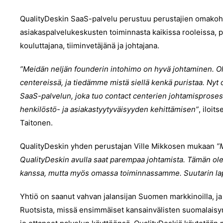
QualityDeskin SaaS-palvelu perustuu perustajien omak
asiakaspalvelukeskusten toiminnasta kaikissa rooleissa, 
kouluttajana, tiiminvetäjänä ja johtajana.
”Meidän neljän founderin intohimo on hyvä johtaminen. O
centereissä, ja tiedämme mistä siellä kenkä puristaa. Ny
SaaS-palvelun, joka tuo contact centerien johtamisprosess
henkilöstö- ja asiakastyytyväisyyden kehittämisen”
, iloit
Taitonen.
QualityDeskin yhden perustajan Ville Mikkosen mukaan
”
QualityDeskin avulla saat parempaa johtamista. Tämän 
kanssa, mutta myös omassa toiminnassamme. Suutarin lapse
Yhtiö on saanut vahvan jalansijan Suomen markkinoilla, ja
Ruotsista, missä ensimmäiset kansainvälisten suomalaisyri