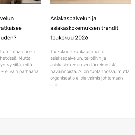
lvelun
Asiakaspalvelun ja
ratkaisee
asiakaskokemuksen trendit
suuden?
toukokuu 2026
tu mitataan usein
Toukokuun kuukausikooste
uhetkissä. Mutta
asiakaspalvelun, tekoälyn ja
yntyy siitä, mitä
asiakaskokemuksen tärkeimmistä
 – ei vain parhaana
havainnoista. AI on tuotannossa, mutta
organisaatio ei ole valmis johtamaan
sitä.