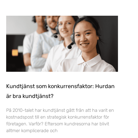
Kundtjänst som konkurrensfaktor: Hurdan
är bra kundtjänst?
På 2010-talet har kundtjänst gått från att ha varit en
kostnadspost till en strategisk konkurrensfaktor för
företagen. Varför? Eftersom kundresorna har blivit
alltmer komplicerade och