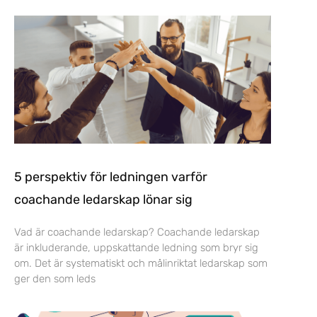
5 perspektiv för ledningen varför
coachande ledarskap lönar sig
Vad är coachande ledarskap? Coachande ledarskap
är inkluderande, uppskattande ledning som bryr sig
om. Det är systematiskt och målinriktat ledarskap som
ger den som leds