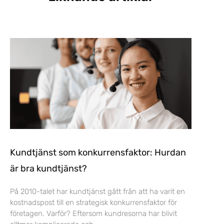
Kundtjänst som konkurrensfaktor: Hurdan
är bra kundtjänst?
På 2010-talet har kundtjänst gått från att ha varit en
kostnadspost till en strategisk konkurrensfaktor för
företagen. Varför? Eftersom kundresorna har blivit