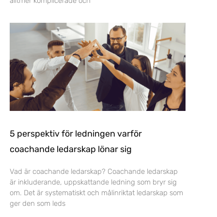
alltmer komplicerade och
5 perspektiv för ledningen varför
coachande ledarskap lönar sig
Vad är coachande ledarskap? Coachande ledarskap
är inkluderande, uppskattande ledning som bryr sig
om. Det är systematiskt och målinriktat ledarskap som
ger den som leds