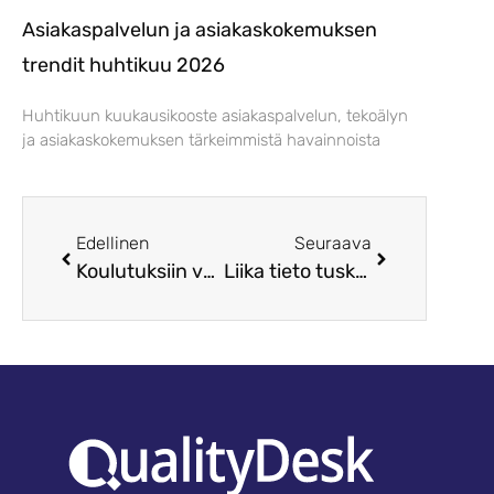
Asiakaspalvelun ja asiakaskokemuksen
trendit huhtikuu 2026
Huhtikuun kuukausikooste asiakaspalvelun, tekoälyn
ja asiakaskokemuksen tärkeimmistä havainnoista
Edellinen
Seuraava
Koulutuksiin voi hukkua turhaan liikaa rahaa!
Liika tieto tuskaa lisää, myös perehdyttämisessä!