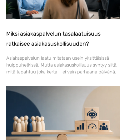
Miksi asiakaspalvelun tasalaatuisuus
ratkaisee asiakasuskollisuuden?
Asiakaspalvelun laatu mitataan usein yksittäisissä
huippuhetkissä. Mutta asiakasuskollisuus syntyy siitä,
mitä tapahtuu joka kerta – ei vain parhaana päivänä.