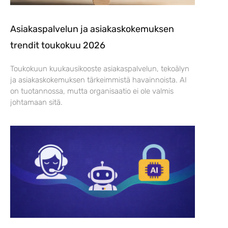
Asiakaspalvelun ja asiakaskokemuksen
trendit toukokuu 2026
Toukokuun kuukausikooste asiakaspalvelun, tekoälyn
ja asiakaskokemuksen tärkeimmistä havainnoista. AI
on tuotannossa, mutta organisaatio ei ole valmis
johtamaan sitä.