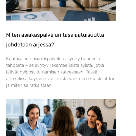
Miten asiakaspalvelun tasalaatuisuutta
johdetaan arjessa?
Epätasainen asiakaspalvelu ei synny huonosta
tahdosta – se syntyy rakenteellisista syistä, jotka
jäävät helposti johtamisen katveeseen. Tässä
artikkelissa käymme läpi, mistä vaihtelu oikeasti johtuu
ja miten se ratkaistaan.