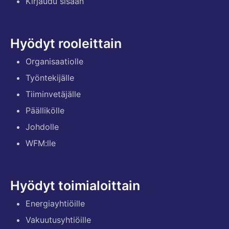
Kirjaudu sisään
Hyödyt rooleittain
Organisaatiolle
Työntekijälle
Tiiminvetäjälle
Päällikölle
Johdolle
WFM:lle
Hyödyt toimialoittain
Energiayhtiöille
Vakuutusyhtiöille