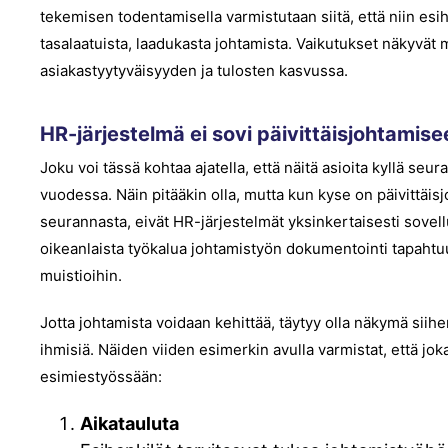
tekemisen todentamisella varmistutaan siitä, että niin esih
tasalaatuista, laadukasta johtamista. Vaikutukset näkyvät 
asiakastyytyväisyyden ja tulosten kasvussa.
HR-järjestelmä ei sovi päivittäisjohtamise
Joku voi tässä kohtaa ajatella, että näitä asioita kyllä s
vuodessa. Näin pitääkin olla, mutta kun kyse on päivittäis
seurannasta, eivät HR-järjestelmät yksinkertaisesti sovell
oikeanlaista työkalua johtamistyön dokumentointi tapahtuu
muistioihin.
Jotta johtamista voidaan kehittää, täytyy olla näkymä siih
ihmisiä. Näiden viiden esimerkin avulla varmistat, että jo
esimiestyössään:
Aikatauluta