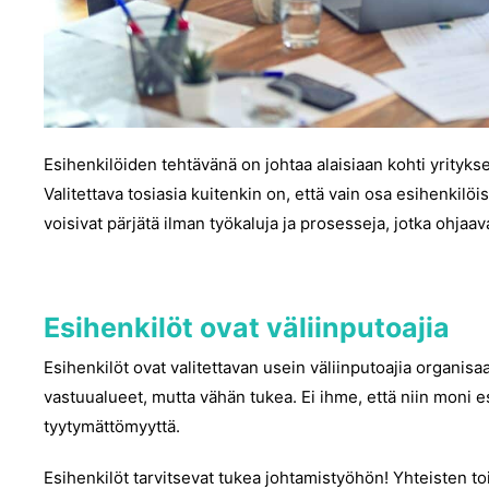
Esihenkilöiden tehtävänä on johtaa alaisiaan kohti yrityksen
Valitettava tosiasia kuitenkin on, että vain osa esihenkilöist
voisivat pärjätä ilman työkaluja ja prosesseja, jotka ohjaav
Esihenkilöt ovat väliinputoajia
Esihenkilöt ovat valitettavan usein väliinputoajia organisaa
vastuualueet, mutta vähän tukea. Ei ihme, että niin moni 
tyytymättömyyttä.
Esihenkilöt tarvitsevat tukea johtamistyöhön! Yhteisten toi