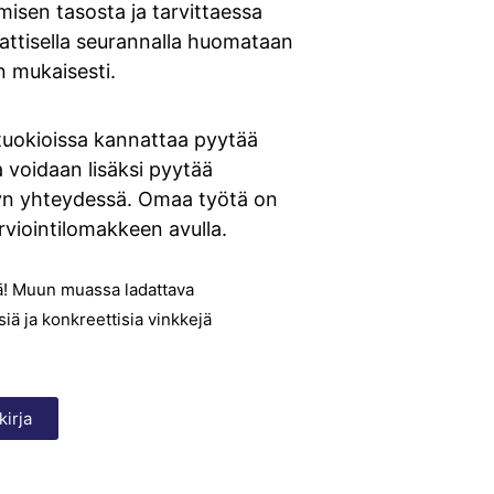
misen tasosta ja tarvittaessa
attisella seurannalla huomataan
n mukaisesti.
tuokioissa kannattaa pyytää
 voidaan lisäksi pyytää
elyn yhteydessä. Omaa työtä on
rviointilomakkeen avulla.
yä! Muun muassa ladattava
iä ja konkreettisia vinkkejä
kirja