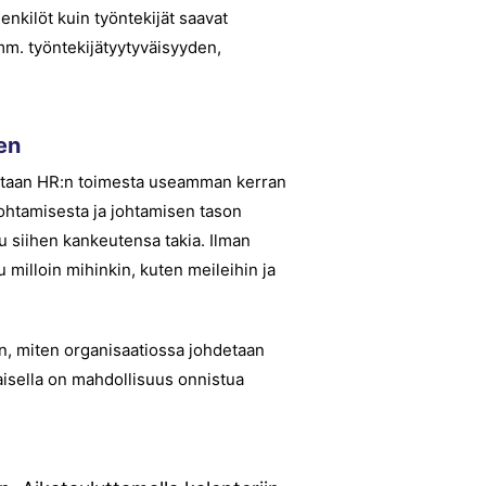
enkilöt kuin työntekijät saavat
mm. työntekijätyytyväisyyden,
en
eurataan HR:n toimesta useamman kerran
johtamisesta ja johtamisen tason
u siihen kankeutensa takia. Ilman
 milloin mihinkin, kuten meileihin ja
en, miten organisaatiossa johdetaan
kaisella on mahdollisuus onnistua