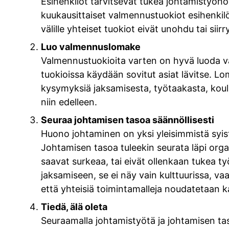
Esihenkilöt tarvitsevat tukea johtamistyöhön
kuukausittaiset valmennustuokiot esihenkilö
välille yhteiset tuokiot eivät unohdu tai siirr
Luo valmennuslomake
Valmennustuokioita varten on hyvä luoda 
tuokioissa käydään sovitut asiat lävitse. Lo
kysymyksiä jaksamisesta, työtaakasta, koulu
niin edelleen.
Seuraa johtamisen tasoa säännöllisesti
Huono johtaminen on yksi yleisimmistä syis
Johtamisen tasoa tuleekin seurata läpi organ
saavat surkeaa, tai eivät ollenkaan tukea t
jaksamiseen, se ei näy vain kulttuurissa, v
että yhteisiä toimintamalleja noudatetaan kai
Tiedä, älä oleta
Seuraamalla johtamistyötä ja johtamisen tas