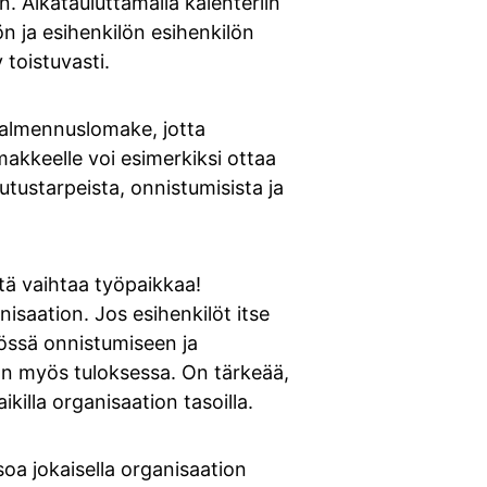
. Aikatauluttamalla kalenteriin
n ja esihenkilön esihenkilön
y toistuvasti.
valmennuslomake, jotta
makkeelle voi esimerkiksi ottaa
tustarpeista, onnistumisista ja
tä vaihtaa työpaikkaa!
isaation. Jos esihenkilöt itse
yössä onnistumiseen ja
aan myös tuloksessa. On tärkeää,
killa organisaation tasoilla.
oa jokaisella organisaation