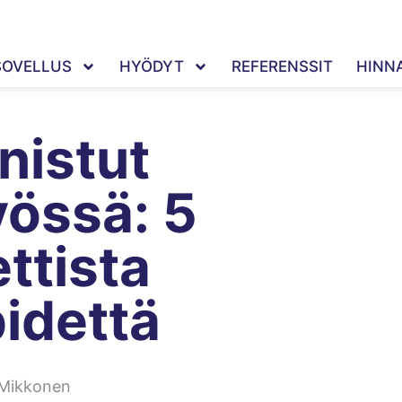
SOVELLUS
HYÖDYT
REFERENSSIT
HINN
nistut
yössä: 5
ttista
idettä
 Mikkonen