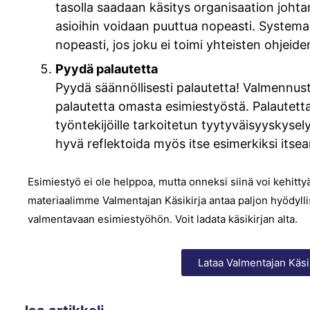
tasolla saadaan käsitys organisaation johta
asioihin voidaan puuttua nopeasti. Systema
nopeasti, jos joku ei toimi yhteisten ohjeide
Pyydä palautetta
Pyydä säännöllisesti palautetta! Valmennus
palautetta omasta esimiestyöstä. Palautetta
työntekijöille tarkoitetun tyytyväisyyskys
hyvä reflektoida myös itse esimerkiksi itsea
Esimiestyö ei ole helppoa, mutta onneksi siinä voi kehitt
materiaalimme Valmentajan Käsikirja antaa paljon hyödyllis
valmentavaan esimiestyöhön. Voit ladata käsikirjan alta.
Lataa Valmentajan Käsi