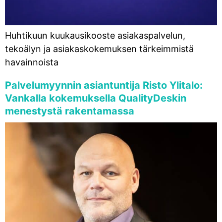
Huhtikuun kuukausikooste asiakaspalvelun,
tekoälyn ja asiakaskokemuksen tärkeimmistä
havainnoista
Palvelumyynnin asiantuntija Risto Ylitalo:
Vankalla kokemuksella QualityDeskin
menestystä rakentamassa