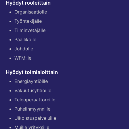
Hyödyt rooleittain
Organisaatiolle
Työntekijälle
Tiiminvetäjälle
Päällikölle
Johdolle
WFM:lle
Hyödyt toimialoittain
Energiayhtiöille
Vakuutusyhtiöille
Teleoperaattoreille
Puhelinmyynnille
Ulkoistuspalveluille
Muille yrityksille