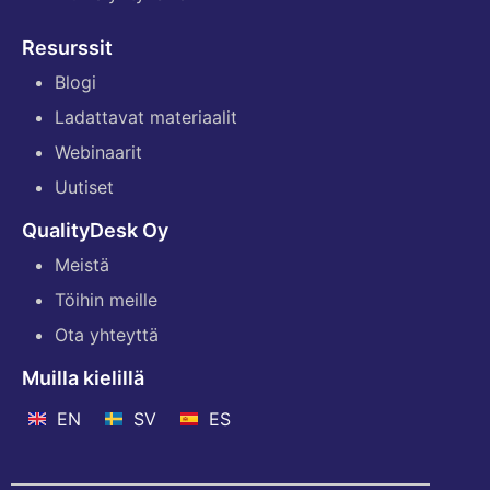
Resurssit
Blogi
Ladattavat materiaalit
Webinaarit
Uutiset
QualityDesk Oy
Meistä
Töihin meille
Ota yhteyttä
Muilla kielillä
EN
SV
ES