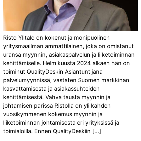
Risto Ylitalo on kokenut ja monipuolinen
yritysmaailman ammattilainen, joka on omistanut
uransa myynnin, asiakaspalvelun ja liiketoiminnan
kehittämiselle. Helmikuusta 2024 alkaen hän on
toiminut QualityDeskin Asiantuntijana
palvelumyynnissä, vastaten Suomen markkinan
kasvattamisesta ja asiakassuhteiden
kehittämisestä. Vahva tausta myynnin ja
johtamisen parissa Ristolla on yli kahden
vuosikymmenen kokemus myynnin ja
liiketoiminnan johtamisesta eri yrityksissä ja
toimialoilla. Ennen QualityDeskiin […]