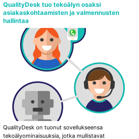
QualityDesk tuo tekoälyn osaksi
asiakaskohtaamisten ja valmennusten
hallintaa
QualityDesk on tuonut sovellukseensa
tekoälyominaisuuksia, jotka mullistavat