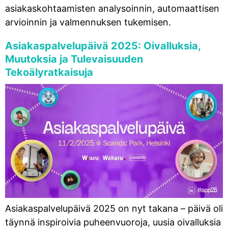
asiakaskohtaamisten analysoinnin, automaattisen
arvioinnin ja valmennuksen tukemisen.
Asiakaspalvelupäivä 2025: Oivalluksia,
Muutoksia ja Tulevaisuuden
Tekoälyratkaisuja
Asiakaspalvelupäivä 2025 on nyt takana – päivä oli
täynnä inspiroivia puheenvuoroja, uusia oivalluksia