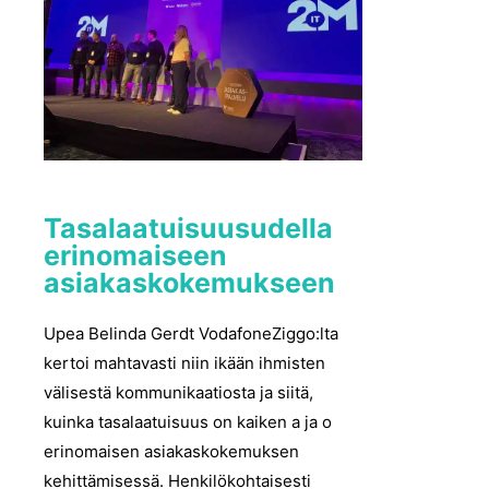
Tasalaatuisuusudella
erinomaiseen
asiakaskokemukseen
Upea Belinda Gerdt VodafoneZiggo:lta
kertoi mahtavasti niin ikään ihmisten
välisestä kommunikaatiosta ja siitä,
kuinka tasalaatuisuus on kaiken a ja o
erinomaisen asiakaskokemuksen
kehittämisessä. Henkilökohtaisesti