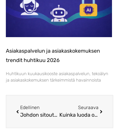
Asiakaspalvelun ja asiakaskokemuksen
trendit huhtikuu 2026
Huhtikuun kuukausikooste asiakaspalvelun, tekoälyn
ja asiakaskokemuksen tärkeimmistä havainnoista
Edellinen
Seuraava
Johdon sitoutuminen avain onnistuneeseen muutokseen contact centerissä
Kuinka luoda onnistumista tukeva työympäristö contact centerissä?