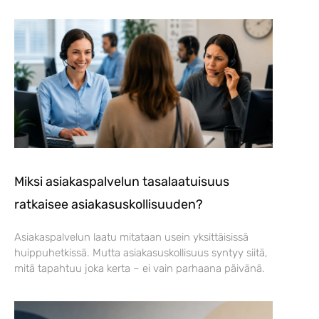
Miksi asiakaspalvelun tasalaatuisuus
ratkaisee asiakasuskollisuuden?
Asiakaspalvelun laatu mitataan usein yksittäisissä
huippuhetkissä. Mutta asiakasuskollisuus syntyy siitä,
mitä tapahtuu joka kerta – ei vain parhaana päivänä.