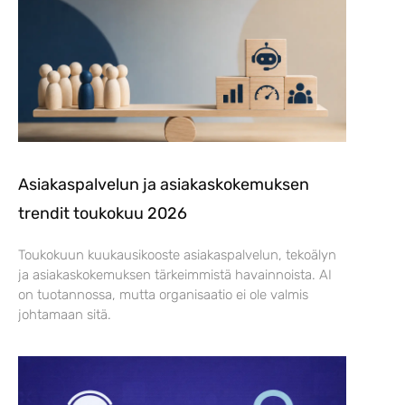
Asiakaspalvelun ja asiakaskokemuksen
trendit toukokuu 2026
Toukokuun kuukausikooste asiakaspalvelun, tekoälyn
ja asiakaskokemuksen tärkeimmistä havainnoista. AI
on tuotannossa, mutta organisaatio ei ole valmis
johtamaan sitä.