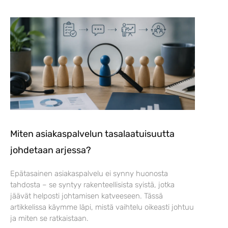
Miten asiakaspalvelun tasalaatuisuutta
johdetaan arjessa?
Epätasainen asiakaspalvelu ei synny huonosta
tahdosta – se syntyy rakenteellisista syistä, jotka
jäävät helposti johtamisen katveeseen. Tässä
artikkelissa käymme läpi, mistä vaihtelu oikeasti johtuu
ja miten se ratkaistaan.