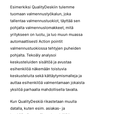
Esimerkiksi QualityDeskiin tulemme
tuomaan valmennustyökalun, joka
tallentaa valmennustuokiot, täyttää sen
pohjalta valmennuslomakkeet, mitä
yritykseen on luotu, ja luo muun muassa
automaattisesti Action pointit
valmennustuokiossa tehtyjen puheiden
pohjalta. Tekoäly analysoi
keskusteluiden sisältöä ja avustaa
esihenkilöä näkemään toistuvia
keskusteluita sekä kättäytymismalleja ja
auttaa esihenkilöä valmentamaan jokaista
yksilöä parhaalla mahdollisella tavalla.
Kun QualityDeskiä rikastetaan muulla
datalla, kuten esim. asiakas- ja