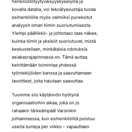
henkilöstötyytyväisyyskyselyillä ja
kovalla datalla, voi tekoälyavustaja tuoda
esihenkilölle myös valmiiksi pureksitut
analyysit oman tiimin suoriutumisesta.
Ylempi päällikkö- ja johtotaso taas näkee,
kuinka tiimit ja yksiköt suoriutuvat, mistä
keskustellaan, minkälaisia odotuksia
asiakasrajapinnassa on. Tämä auttaa
kehittämään toimintaa yhdessä
työntekijöiden kanssa ja saavuttamaan
tavoitteet, joita halutaan saavuttaa.
Tuomme siis käytännön hyötynä
organisaatioihin aikaa, joka on jo
rahaakin tärkeämpää! Varsinkin
johtamisessa, kun esihenkilöiltä poistuu
useita tunteja per viikko – vapauttaen