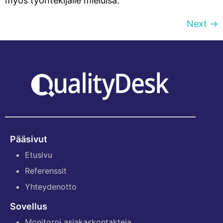
myös työntekijälle mieluisa.
Next
→
Pääsivut
Etusivu
Referenssit
Yhteydenotto
Sovellus
Monitoroi asiakaskontakteja