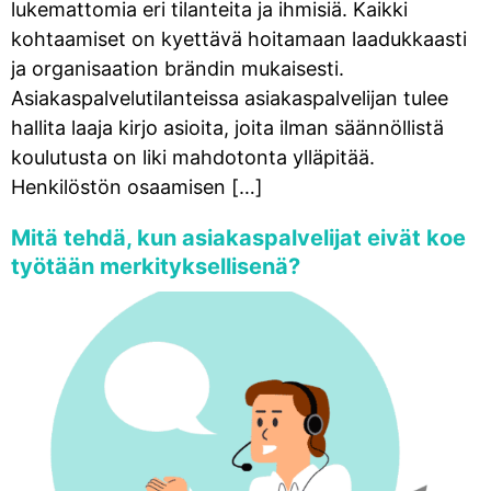
lukemattomia eri tilanteita ja ihmisiä. Kaikki
kohtaamiset on kyettävä hoitamaan laadukkaasti
ja organisaation brändin mukaisesti.
Asiakaspalvelutilanteissa asiakaspalvelijan tulee
hallita laaja kirjo asioita, joita ilman säännöllistä
koulutusta on liki mahdotonta ylläpitää.
Henkilöstön osaamisen […]
Mitä tehdä, kun asiakaspalvelijat eivät koe
työtään merkityksellisenä?