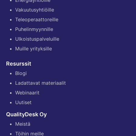
Vakuutusyhtiöille
Teleoperaattoreille
Puhelinmyynnille
Ulkoistuspalveluille
Muille yrityksille
Resurssit
Blogi
Ladattavat materiaalit
Webinaarit
Uutiset
QualityDesk Oy
Meistä
Töihin meille