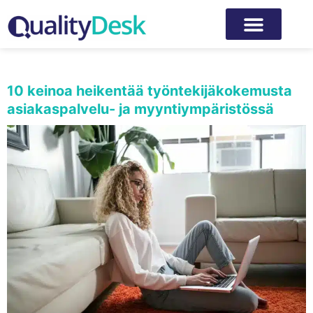
Kategoria:
Työntekijäkokemus
10 keinoa heikentää työntekijäkokemusta
asiakaspalvelu- ja myyntiympäristössä