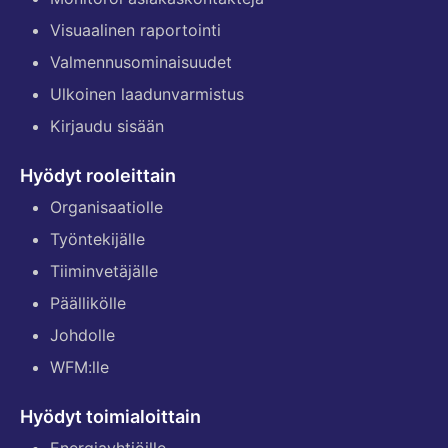
Visuaalinen raportointi
Valmennusominaisuudet
Ulkoinen laadunvarmistus
Kirjaudu sisään
Hyödyt rooleittain
Organisaatiolle
Työntekijälle
Tiiminvetäjälle
Päällikölle
Johdolle
WFM:lle
Hyödyt toimialoittain
Energiayhtiöille