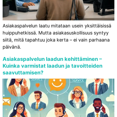
Asiakaspalvelun laatu mitataan usein yksittäisissä
huippuhetkissä. Mutta asiakasuskollisuus syntyy
siitä, mitä tapahtuu joka kerta – ei vain parhaana
päivänä.
Asiakaspalvelun laadun kehittäminen –
Kuinka varmistat laadun ja tavoitteiden
saavuttamisen?