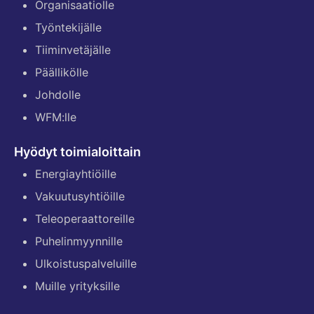
Organisaatiolle
Työntekijälle
Tiiminvetäjälle
Päällikölle
Johdolle
WFM:lle
Hyödyt toimialoittain
Energiayhtiöille
Vakuutusyhtiöille
Teleoperaattoreille
Puhelinmyynnille
Ulkoistuspalveluille
Muille yrityksille