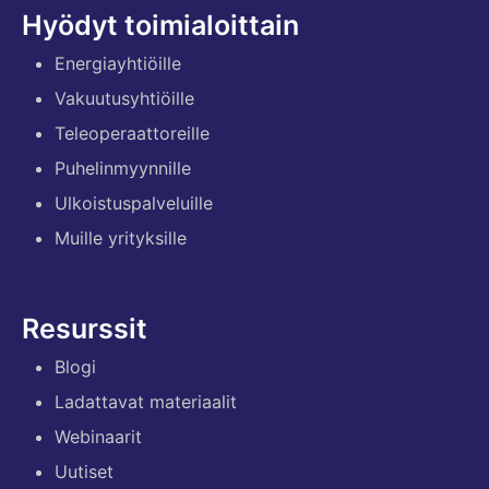
Hyödyt toimialoittain
Energiayhtiöille
Vakuutusyhtiöille
Teleoperaattoreille
Puhelinmyynnille
Ulkoistuspalveluille
Muille yrityksille
Resurssit
Blogi
Ladattavat materiaalit
Webinaarit
Uutiset