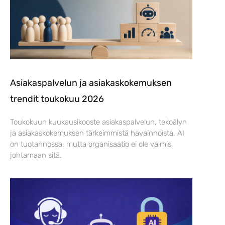
Asiakaspalvelun ja asiakaskokemuksen
trendit toukokuu 2026
Toukokuun kuukausikooste asiakaspalvelun, tekoälyn
ja asiakaskokemuksen tärkeimmistä havainnoista. AI
on tuotannossa, mutta organisaatio ei ole valmis
johtamaan sitä.