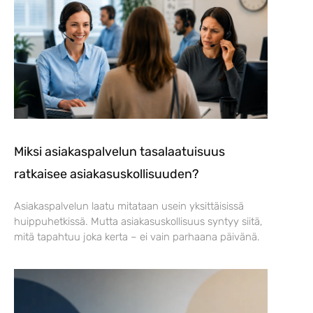
Miksi asiakaspalvelun tasalaatuisuus
ratkaisee asiakasuskollisuuden?
Asiakaspalvelun laatu mitataan usein yksittäisissä
huippuhetkissä. Mutta asiakasuskollisuus syntyy siitä,
mitä tapahtuu joka kerta – ei vain parhaana päivänä.