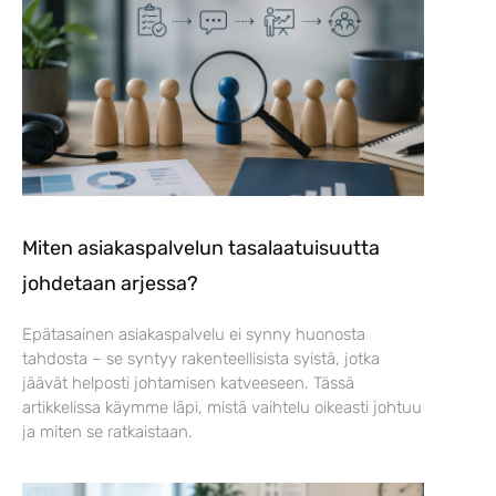
Miten asiakaspalvelun tasalaatuisuutta
johdetaan arjessa?
Epätasainen asiakaspalvelu ei synny huonosta
tahdosta – se syntyy rakenteellisista syistä, jotka
jäävät helposti johtamisen katveeseen. Tässä
artikkelissa käymme läpi, mistä vaihtelu oikeasti johtuu
ja miten se ratkaistaan.