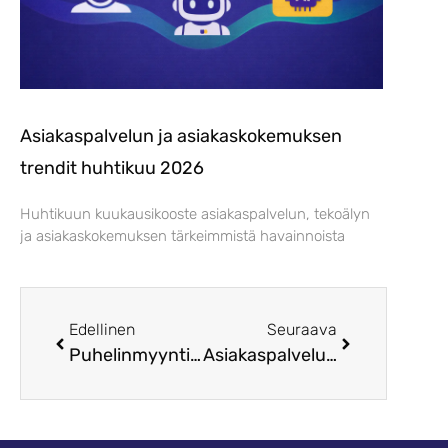
Asiakaspalvelun ja asiakaskokemuksen
trendit huhtikuu 2026
Huhtikuun kuukausikooste asiakaspalvelun, tekoälyn
ja asiakaskokemuksen tärkeimmistä havainnoista
Edellinen
Seuraava
Puhelinmyynti voi olla mieluisa kokemus, ei riesa
Asiakaspalvelu ei ole yhtä kuin asiakaskokemus