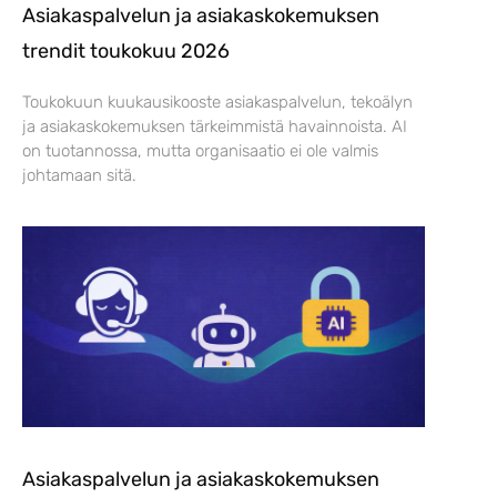
Asiakaspalvelun ja asiakaskokemuksen
trendit toukokuu 2026
Toukokuun kuukausikooste asiakaspalvelun, tekoälyn
ja asiakaskokemuksen tärkeimmistä havainnoista. AI
on tuotannossa, mutta organisaatio ei ole valmis
johtamaan sitä.
Asiakaspalvelun ja asiakaskokemuksen