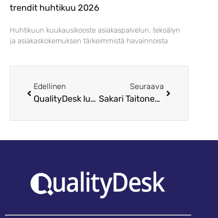
trendit huhtikuu 2026
Huhtikuun kuukausikooste asiakaspalvelun, tekoälyn
ja asiakaskokemuksen tärkeimmistä havainnoista
Edellinen
Seuraava
QualityDesk lukuina 2018
Sakari Taitonen QualityDeskin toimitusjohtajaksi 01.09.2021 alkaen