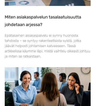
Miten asiakaspalvelun tasalaatuisuutta
johdetaan arjessa?
Epätasainen asiakaspalvelu ei synny huonosta
tahdosta – se syntyy rakenteellisista syistä, jotka
jäävät helposti johtamisen katveeseen. Tässä
artikkelissa käymme läpi, mistä vaihtelu oikeasti johtuu
ja miten se ratkaistaan.