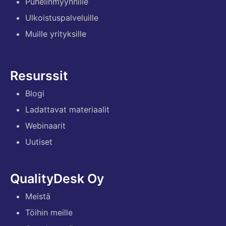
Puhelinmyynnille
Ulkoistuspalveluille
Muille yrityksille
Resurssit
Blogi
Ladattavat materiaalit
Webinaarit
Uutiset
QualityDesk Oy
Meistä
Töihin meille