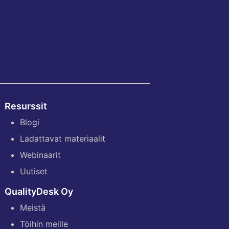
Resurssit
Blogi
Ladattavat materiaalit
Webinaarit
Uutiset
QualityDesk Oy
Meistä
Töihin meille