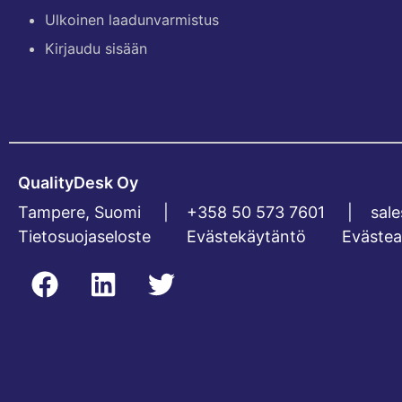
Ulkoinen laadunvarmistus
Kirjaudu sisään
QualityDesk Oy
Tampere, Suomi |
+358 50 573 7601
|
sal
Tietosuojaseloste
Evästekäytäntö
Evästea