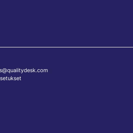
es@qualitydesk.com
setukset