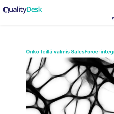
Tekijä:
Iiro
Onko teillä valmis SalesForce-integ