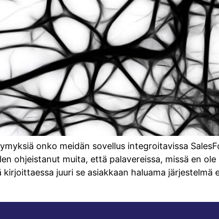
myksiä onko meidän sovellus integroitavissa SalesFo
n ohjeistanut muita, että palavereissa, missä en ole
 kirjoittaessa juuri se asiakkaan haluama järjestelmä e