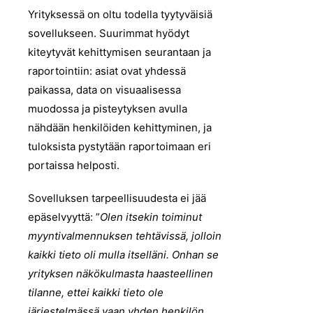
Yrityksessä on oltu todella tyytyväisiä
sovellukseen. Suurimmat hyödyt
kiteytyvät kehittymisen seurantaan ja
raportointiin: asiat ovat yhdessä
paikassa, data on visuaalisessa
muodossa ja pisteytyksen avulla
nähdään henkilöiden kehittyminen, ja
tuloksista pystytään raportoimaan eri
portaissa helposti.
Sovelluksen tarpeellisuudesta ei jää
epäselvyyttä: ”
Olen itsekin toiminut
myyntivalmennuksen tehtävissä, jolloin
kaikki tieto oli mulla itselläni. Onhan se
yrityksen näkökulmasta haasteellinen
tilanne, ettei kaikki tieto ole
järjestelmässä vaan yhden henkilön