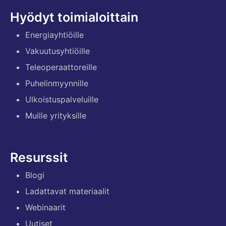
Hyödyt toimialoittain
Energiayhtiöille
Vakuutusyhtiöille
Teleoperaattoreille
Puhelinmyynnille
Ulkoistuspalveluille
Muille yrityksille
Resurssit
Blogi
Ladattavat materiaalit
Webinaarit
Uutiset