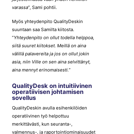
varassa
”, Sami pohtii.
Myös yhteydenpito QualityDeskin
suuntaan saa Samilta kiitosta.
”
Yhteydenpito on ollut todella helppoa,
siitä suuret kiitokset. Meillä on aina
välillä palavereita ja jos on ollut jokin
asia, niin Ville on sen aina selvittänyt,
aina mennyt erinomaisesti.
”
QualityDesk on intuitiivinen
operatiivisen johtamisen
sovellus
QualityDeskin avulla esihenkilöiden
operatiivinen työ helpottuu
merkittävästi, kun seuranta-,
valmennus-, ja raportointiominaisuudet