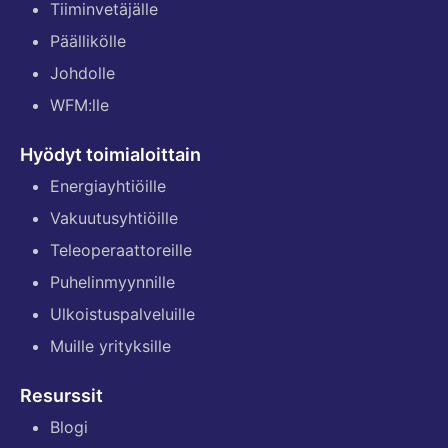
Tiiminvetäjälle
Päällikölle
Johdolle
WFM:lle
Hyödyt toimialoittain
Energiayhtiöille
Vakuutusyhtiöille
Teleoperaattoreille
Puhelinmyynnille
Ulkoistuspalveluille
Muille yrityksille
Resurssit
Blogi