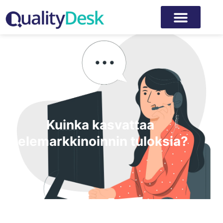
Kuinka kasvattaa
telemarkkinoinnin tuloksia?