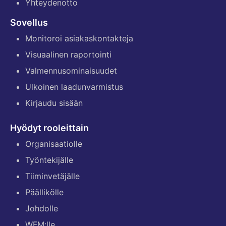
Yhteydenotto
Sovellus
Monitoroi asiakaskontakteja
Visuaalinen raportointi
Valmennusominaisuudet
Ulkoinen laadunvarmistus
Kirjaudu sisään
Hyödyt rooleittain
Organisaatiolle
Työntekijälle
Tiiminvetäjälle
Päällikölle
Johdolle
WFM:lle