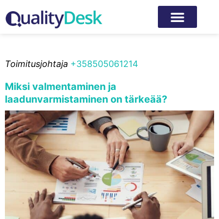
Tekijä:
Sakari Taitonen
Toimitusjohtaja
+358505061214
Miksi valmentaminen ja
laadunvarmistaminen on tärkeää?