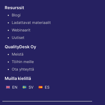
Resurssit
Blogi
Ladattavat materiaalit
Webinaarit
Uutiset
QualityDesk Oy
Meistä
Töihin meille
Ota yhteyttä
Muilla kielillä
EN
SV
ES