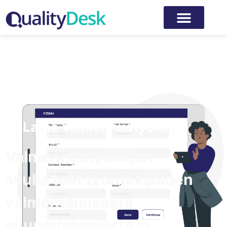
Lataa Valmennustyökirja
Valmennustyökirjan
avulla teet työntekijöiden
valmentamisesta
suunnitelmallista ja