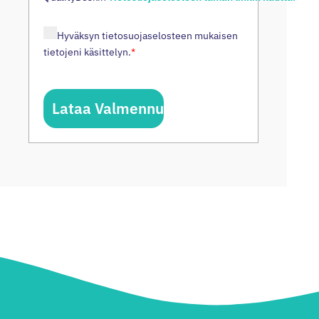
Hyväksyn tietosuojaselosteen mukaisen
tietojeni käsittelyn.
*
Lataa Valmennustyökirja