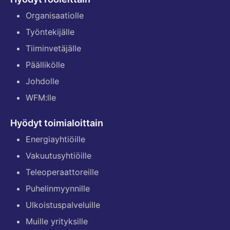
Organisaatiolle
Työntekijälle
Tiiminvetäjälle
Päällikölle
Johdolle
WFM:lle
Hyödyt toimialoittain
Energiayhtiöille
Vakuutusyhtiöille
Teleoperaattoreille
Puhelinmyynnille
Ulkoistuspalveluille
Muille yrityksille