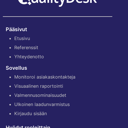
Pääsivut
Etusivu
Referenssit
Yhteydenotto
Sovellus
Monitoroi asiakaskontakteja
Visuaalinen raportointi
Valmennusominaisuudet
Ulkoinen laadunvarmistus
Kirjaudu sisään
Hyödyt rooleittain