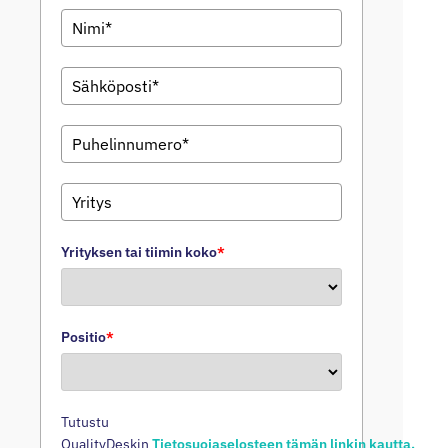
Yrityksen tai tiimin koko
*
Positio
*
Tutustu
QualityDeskin
Tietosuojaselosteen tämän linkin kautta.