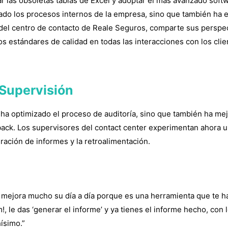
 las obsoletas tablas de Excel y adoptar el más avanzado softw
icado los procesos internos de la empresa, sino que también ha e
e del centro de contacto de Reale Seguros, comparte sus perspec
s estándares de calidad en todas las interacciones con los clie
 Supervisión
 ha optimizado el proceso de auditoría, sino que también ha me
dback. Los supervisores del contact center experimentan ahora un
ración de informes y la retroalimentación.
s mejora mucho su día a día porque es una herramienta que te h
, le das ‘generar el informe’ y ya tienes el informe hecho, con l
ísimo.”