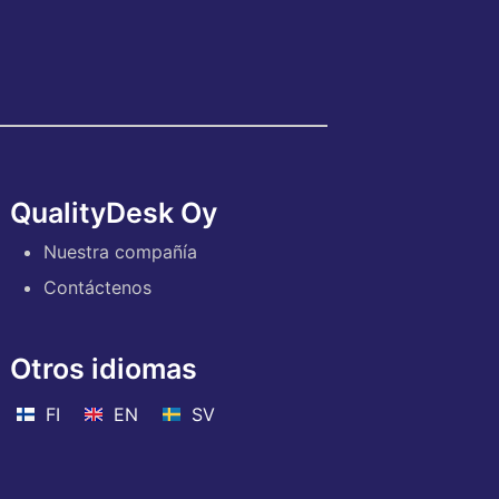
QualityDesk Oy
Nuestra compañía
Contáctenos
Otros idiomas
FI
EN
SV