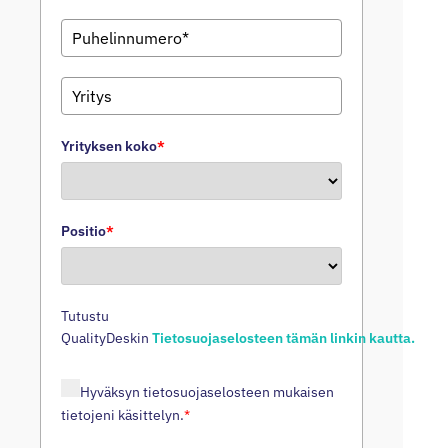
Yrityksen koko
*
Positio
*
Tutustu
QualityDeskin
Tietosuojaselosteen tämän linkin kautta.
Hyväksyn tietosuojaselosteen mukaisen
tietojeni käsittelyn.
*