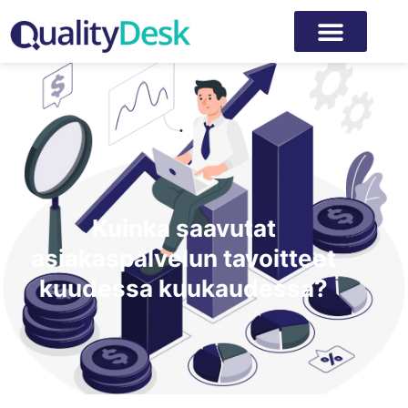
Kuinka saavutat
asiakaspalvelun tavoitteet
kuudessa kuukaudessa?