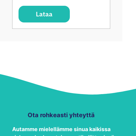
Lataa
Ota rohkeasti yhteyttä
Autamme mielellämme sinua kaikissa